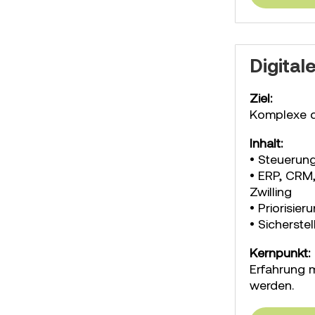
Digital
Ziel:
Komplexe d
Inhalt:
• Steuerung
• ERP, CRM,
Zwilling
• Priorisie
• Sicherste
Kernpunkt:
Erfahrung 
werden.