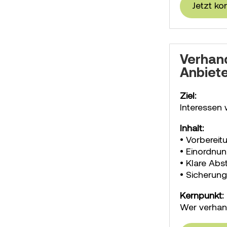
Jetzt ko
Verhand
Anbiet
Ziel:
Interessen 
Inhalt:
• Vorberei
• Einordnu
• Klare Ab
• Sicherung
Kernpunkt:
Wer verhand