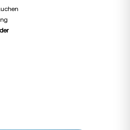
rauchen
ung
der