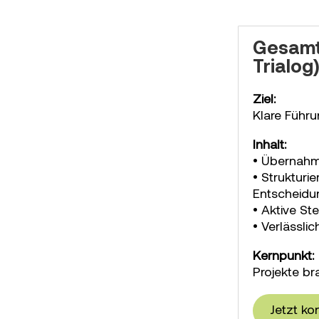
Gesamtp
Trialog
Ziel:
Klare Führu
Inhalt:
• Übernahm
• Strukturi
Entscheid
• Aktive St
• Verlässlic
Kernpunkt:
Projekte br
Jetzt ko