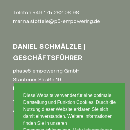
Telefon +49 175 282 08 98​
marina.stottele@p5-empowering.de
DANIEL SCHMÄLZLE |
GESCHÄFTSFÜHRER​
phase5 empowering GmbH​
Staufener Straße 19​
D-79258 Hartheim​
Diese Website verwendet für eine optimale
Telefon +49 172 311 95 15 ​
Darstellung und Funktion Cookies. Durch die
Nutzung dieser Website erklären Sie sich
daniel.schmaelzle@p5-empowering.de
damit einverstanden. Weitere Informationen
finden Sie in unseren